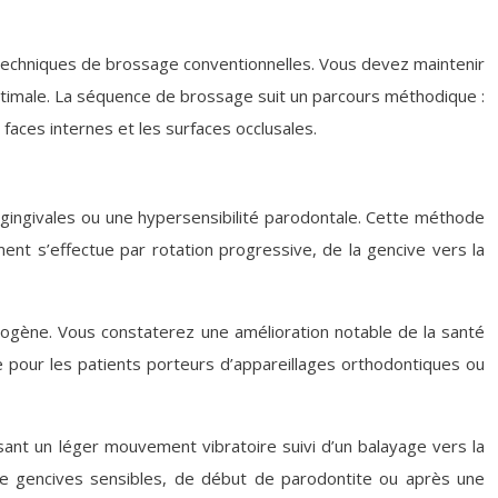
techniques de brossage conventionnelles. Vous devez maintenir
optimale. La séquence de brossage suit un parcours méthodique :
aces internes et les surfaces occlusales.
 gingivales ou une hypersensibilité parodontale. Cette méthode
ment s’effectue par rotation progressive, de la gencive vers la
trogène. Vous constaterez une amélioration notable de la santé
e pour les patients porteurs d’appareillages orthodontiques ou
lisant un léger mouvement vibratoire suivi d’un balayage vers la
de gencives sensibles, de début de parodontite ou après une