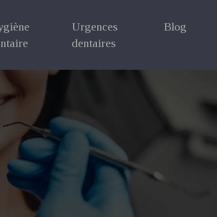
ygiène
Urgences
Blog
ntaire
dentaires