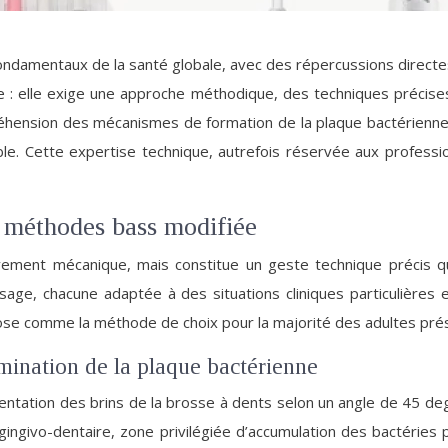
 fondamentaux de la santé globale, avec des répercussions direct
: elle exige une approche méthodique, des techniques précises e
réhension des mécanismes de formation de la plaque bactérienn
ble. Cette expertise technique, autrefois réservée aux professi
 méthodes bass modifiée
nt mécanique, mais constitue un geste technique précis qui 
age, chacune adaptée à des situations cliniques particulières 
ose comme la méthode de choix pour la majorité des adultes prés
imination de la plaque bactérienne
entation des brins de la brosse à dents selon un angle de 45 degr
gingivo-dentaire, zone privilégiée d’accumulation des bactéries