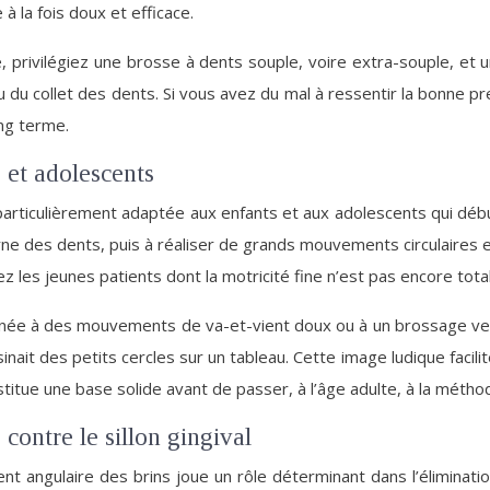
à la fois doux et efficace.
, privilégiez une brosse à dents souple, voire extra-souple, et 
u du collet des dents. Si vous avez du mal à ressentir la bonne 
ong terme.
 et adolescents
particulièrement adaptée aux enfants et aux adolescents qui débu
rne des dents, puis à réaliser de grands mouvements circulaires e
ez les jeunes patients dont la motricité fine n’est pas encore to
inée à des mouvements de va-et-vient doux ou à un brossage vert
nait des petits cercles sur un tableau. Cette image ludique facili
stitue une base solide avant de passer, à l’âge adulte, à la méth
contre le sillon gingival
nt angulaire des brins joue un rôle déterminant dans l’éliminati