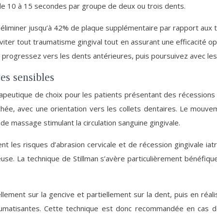
de 10 à 15 secondes par groupe de deux ou trois dents.
liminer jusqu’à 42% de plaque supplémentaire par rapport aux 
viter tout traumatisme gingival tout en assurant une efficacité 
rogressez vers les dents antérieures, puis poursuivez avec les f
es sensibles
érapeutique de choix pour les patients présentant des récessions
tachée, avec une orientation vers les collets dentaires. Le mouve
de massage stimulant la circulation sanguine gingivale.
nt les risques d’abrasion cervicale et de récession gingivale ia
use. La technique de Stillman s’avère particulièrement bénéfiqu
llement sur la gencive et partiellement sur la dent, puis en réa
 traumatisantes. Cette technique est donc recommandée en cas 