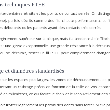
ions techniques PTFE
nterdentaires étroits et les points de contact serrés. On distingue
ène), parfois décrits comme des fils « haute performance ». Le fi
 les débutants ou les patients ayant des contacts très serrés.
 légèrement supérieur sur la plaque, mais il a tendance à s’effil
: une glisse exceptionnelle, une grande résistance à la déchirure 
it ou se déchirait, tester un fil PTFE peut complètement change
ge et diamètres standardisés
 pour les espaces plus larges, les zones de déchaussement, les
ettant un calibrage précis en fonction de la taille de vos espac
en millimètres, ce qui facilite le choix et le renouvellement de
it frotter légèrement les parois des dents sans forcer. Si elle p