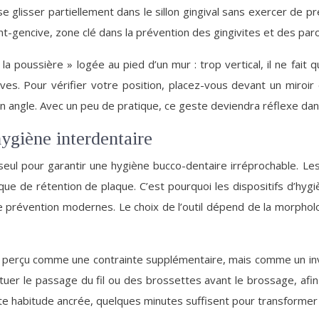
se glisser partiellement dans le sillon gingival sans exercer de
ent-gencive, zone clé dans la prévention des gingivites et des par
a poussière » logée au pied d’un mur : trop vertical, il ne fait qu
. Pour vérifier votre position, placez-vous devant un miroir et 
n angle. Avec un peu de pratique, ce geste deviendra réflexe dan
’hygiène interdentaire
eul pour garantir une hygiène bucco-dentaire irréprochable. Le
e de rétention de plaque. C’est pourquoi les dispositifs d’hygiè
e prévention modernes. Le choix de l’outil dépend de la morpho
re perçu comme une contrainte supplémentaire, mais comme un inv
er le passage du fil ou des brossettes avant le brossage, afin d
tte habitude ancrée, quelques minutes suffisent pour transforme