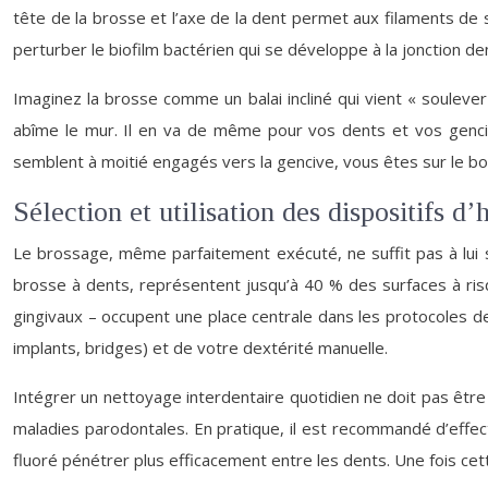
tête de la brosse et l’axe de la dent permet aux filaments de 
perturber le biofilm bactérien qui se développe à la jonction d
Imaginez la brosse comme un balai incliné qui vient « soulever l
abîme le mur. Il en va de même pour vos dents et vos gencives
semblent à moitié engagés vers la gencive, vous êtes sur le bo
Sélection et utilisation des dispositifs d
Le brossage, même parfaitement exécuté, ne suffit pas à lui s
brosse à dents, représentent jusqu’à 40 % des surfaces à risqu
gingivaux – occupent une place centrale dans les protocoles d
implants, bridges) et de votre dextérité manuelle.
Intégrer un nettoyage interdentaire quotidien ne doit pas êt
maladies parodontales. En pratique, il est recommandé d’effectu
fluoré pénétrer plus efficacement entre les dents. Une fois ce