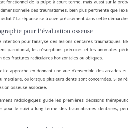
état fonctionnel de la pulpe à court terme, mais aussi sur la prob
tridimensionnelle des traumatismes, bien plus pertinente que l’
mmédiat ? La réponse se trouve précisément dans cette démarche
graphie pour l’évaluation osseuse
ntention pour l’analyse des lésions dentaires traumatiques. Elle
ent parodontal, les résorptions précoces et les anomalies périra
n des fractures radiculaires horizontales ou obliques.
ette approche en donnant une vue d’ensemble des arcades et de
u maxillaire, ou lorsque plusieurs dents sont concernées. Si sa ré
ésion osseuse associée.
mens radiologiques guide les premières décisions thérapeutiqu
que pour le suivi à long terme des traumatismes dentaires, pe