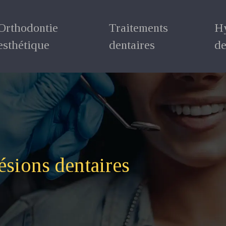
Orthodontie
Traitements
H
esthétique
dentaires
de
ésions dentaires