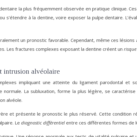
dentaire la plus fréquemment observée en pratique clinique. Ces
ou s’étendre à la dentine, voire exposer la pulpe dentaire. L’éva
néralement un pronostic favorable. Cependant, même ces lésions
es. Les fractures complexes exposant la dentine créent un
risque
t intrusion alvéolaire
plexes impliquant une atteinte du ligament parodontal et sou
normale. La subluxation, forme la plus légère, se caractérise
on alvéole.
évère et présente le pronostic le plus réservé. Cette condition 
lpaire. Le
diagnostic différentiel
entre ces différentes formes de lu
iologique. Une réponse anormale aux tests de vitalité pulpaire et