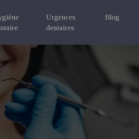
ygiène
Urgences
Blog
ntaire
dentaires