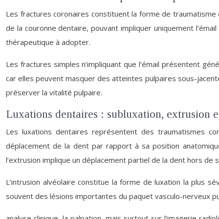
Les fractures coronaires constituent la forme de traumatisme 
de la couronne dentaire, pouvant impliquer uniquement l’émail 
thérapeutique à adopter.
Les fractures simples n’impliquant que l’émail présentent gé
car elles peuvent masquer des atteintes pulpaires sous-jacent
préserver la vitalité pulpaire.
Luxations dentaires : subluxation, extrusion e
Les luxations dentaires représentent des traumatismes com
déplacement de la dent par rapport à sa position anatomique 
l’extrusion implique un déplacement partiel de la dent hors de s
L’intrusion alvéolaire constitue la forme de luxation la plus s
souvent des lésions importantes du paquet vasculo-nerveux pu
analyse clinique, la palpation, mais surtout sur l’imagerie rad