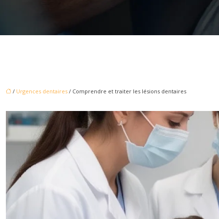
/
Urgences dentaires
/ Comprendre et traiter les lésions dentaires