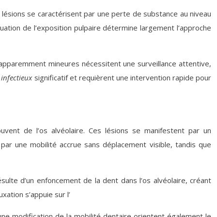
 lésions se caractérisent par une perte de substance au niveau
luation de l’exposition pulpaire détermine largement l’approche
 apparemment mineures nécessitent une surveillance attentive,
 infectieux
significatif et requièrent une intervention rapide pour
vent de l’os alvéolaire. Ces lésions se manifestent par un
 par une mobilité accrue sans déplacement visible, tandis que
résulte d’un enfoncement de la dent dans l’os alvéolaire, créant
xation s’appuie sur l’
 une modification de la mobilité dentaire orientent également le