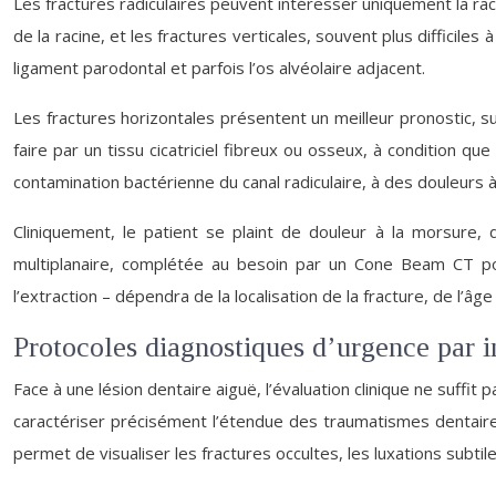
Les fractures radiculaires peuvent intéresser uniquement la rac
de la racine, et les fractures verticales, souvent plus difficiles
ligament parodontal et parfois l’os alvéolaire adjacent.
Les fractures horizontales présentent un meilleur pronostic, su
faire par un tissu cicatriciel fibreux ou osseux, à condition q
contamination bactérienne du canal radiculaire, à des douleurs à
Cliniquement, le patient se plaint de douleur à la morsure, 
multiplanaire, complétée au besoin par un Cone Beam CT po
l’extraction – dépendra de la localisation de la fracture, de l’â
Protocoles diagnostiques d’urgence par im
Face à une lésion dentaire aiguë, l’évaluation clinique ne suffit
caractériser précisément l’étendue des traumatismes dentaires
permet de visualiser les fractures occultes, les luxations subti