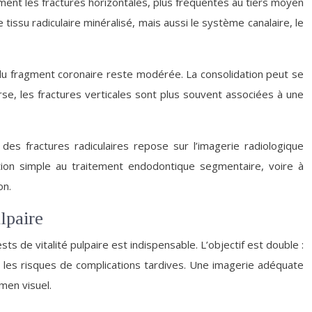
ement les fractures horizontales, plus fréquentes au tiers moyen
e tissu radiculaire minéralisé, mais aussi le système canalaire, le
té du fragment coronaire reste modérée. La consolidation peut se
erse, les fractures verticales sont plus souvent associées à une
des fractures radiculaires repose sur l’imagerie radiologique
ion simple au traitement endodontique segmentaire, voire à
on.
lpaire
ts de vitalité pulpaire est indispensable. L’objectif est double :
t les risques de complications tardives. Une imagerie adéquate
men visuel.