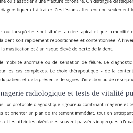
ine ou s’associer à une fracture coronaire. On distingue classiqu
 à diagnostiquer et à traiter. Ces lésions affectent non seulement l
rtout lorsqu’elles sont situées au tiers apical et que la mobili
ue la dent soit rapidement repositionnée et contentionnée. À l’inv
 la mastication et à un risque élevé de perte de la dent.
de mobilité anormale ou de sensation de fêlure. Le diagnostic 
ur les cas complexes. Le choix thérapeutique – de la content
ge du patient et de la présence de signes d’infection ou de résorpti
agerie radiologique et tests de vitalité pu
 pas : un protocole diagnostique rigoureux combinant imagerie et tes
 et orienter un plan de traitement immédiat, tout en anticipan
les et les atteintes alvéolaires souvent passées inaperçues à l’exa