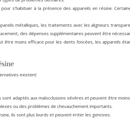
ps pour s’habituer à la présence des appareils en résine. Certai
areils métalliques, les traitements avec les aligneurs transpa
mplacement, des dépenses supplémentaires peuvent être nécessai
t être moins efficace pour les dents foncées, les appareils étan
ésine
ternatives existent:
 ils sont adaptés aux malocclusions sévères et peuvent être moins
omplexes ou des problèmes de chevauchement importants.
ine, ils sont plus lourds et peuvent irriter les gencives.