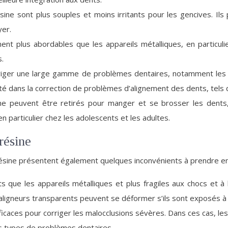
ésine sont plus souples et moins irritants pour les gencives. I
yer.
nt plus abordables que les appareils métalliques, en particuli
s.
rriger une large gamme de problèmes dentaires, notamment les 
ité dans la correction de problèmes d’alignement des dents, tels
e peuvent être retirés pour manger et se brosser les dents, ce
n particulier chez les adolescents et les adultes.
résine
résine présentent également quelques inconvénients à prendre e
s que les appareils métalliques et plus fragiles aux chocs et à
s aligneurs transparents peuvent se déformer s’ils sont exposés
ficaces pour corriger les malocclusions sévères. Dans ces cas, l
es types de problèmes dentaires.