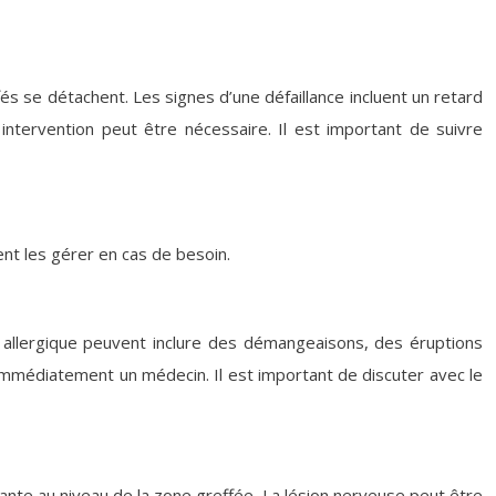
fés se détachent. Les signes d’une défaillance incluent un retard
 intervention peut être nécessaire. Il est important de suivre
nt les gérer en cas de besoin.
 allergique peuvent inclure des démangeaisons, des éruptions
 immédiatement un médecin. Il est important de discuter avec le
tante au niveau de la zone greffée. La lésion nerveuse peut être