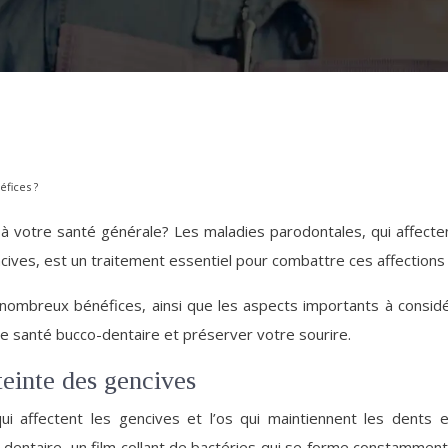
éfices ?
 à votre santé générale? Les maladies parodontales, qui affecte
cives, est un traitement essentiel pour combattre ces affections 
s nombreux bénéfices, ainsi que les aspects importants à consid
e santé bucco-dentaire et préserver votre sourire.
einte des gencives
i affectent les gencives et l’os qui maintiennent les dents 
entaire, un film collant de bactéries qui se forme constamment sur