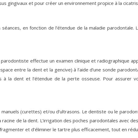
ssus gingivaux et pour créer un environnement propice à la cicatris
s séances, en fonction de l’étendue de la maladie parodontale. 
 parodontiste effectue un examen clinique et radiographique app
ace entre la dent et la gencive) à l’aide d’une sonde parodont
es à la dent et l’étendue de la perte osseuse. Pour assurer v
s manuels (curettes) et/ou d’ultrasons. Le dentiste ou le parodon
la racine de la dent. L’irrigation des poches parodontales avec de
e fragmenter et d’éliminer le tartre plus efficacement, tout en réd