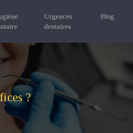
ygiène
Urgences
Blog
ntaire
dentaires
fices ?