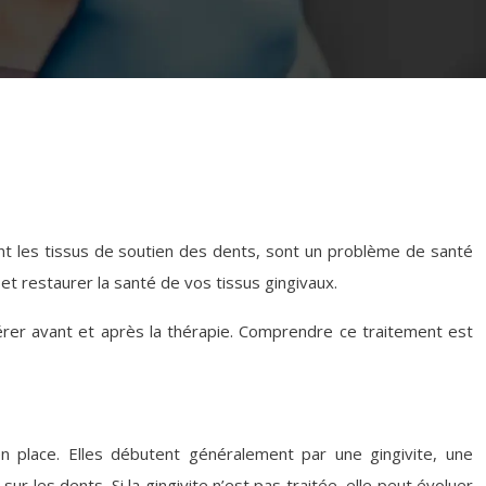
nt les tissus de soutien des dents, sont un problème de santé
et restaurer la santé de vos tissus gingivaux.
érer avant et après la thérapie. Comprendre ce traitement est
en place. Elles débutent généralement par une gingivite, une
 les dents. Si la gingivite n’est pas traitée, elle peut évoluer