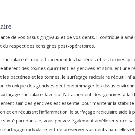
aire
nté de vos tissus gingivaux et de vos dents. Il contribue à amél
et du respect des consignes post-opératoires.
 radiculaire élimine efficacement les bactéries et les toxines qui
e libèrent des toxines qui irritent les gencives et stimulent une 
 les bactéries et les toxines, le surfaçage radiculaire réduit l’in
ion chronique des gencives peut endommager les tissus environna
urfaçage radiculaire favorise l’attachement des gencives à la
chement sain des gencives est essentiel pour maintenir la stabilité
on et en réduisant l’inflammation, le surfaçage radiculaire aide à
tre santé parodontale, vous pouvez également améliorer votre sa
du surfaçage radiculaire est de préserver vos dents naturelles et