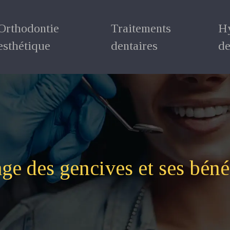
Orthodontie
Traitements
H
esthétique
dentaires
de
age des gencives et ses béné