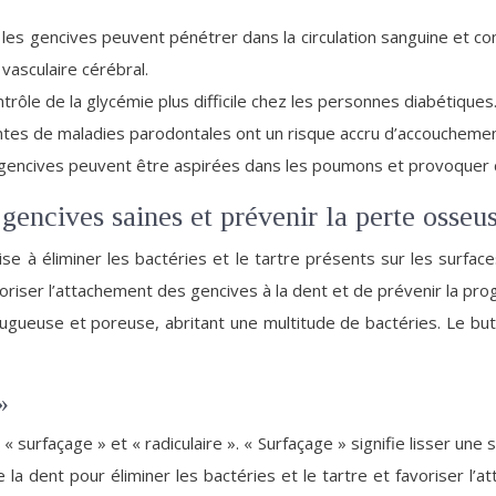
les gencives peuvent pénétrer dans la circulation sanguine et co
vasculaire cérébral.
rôle de la glycémie plus difficile chez les personnes diabétiques
tes de maladies parodontales ont un risque accru d’accouchemen
 gencives peuvent être aspirées dans les poumons et provoquer d
 gencives saines et prévenir la perte osseu
ise à éliminer les bactéries et le tartre présents sur les surfac
riser l’attachement des gencives à la dent et de prévenir la pro
 rugueuse et poreuse, abritant une multitude de bactéries. Le but
»
rfaçage » et « radiculaire ». « Surfaçage » signifie lisser une surf
 de la dent pour éliminer les bactéries et le tartre et favoriser 