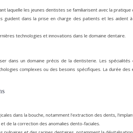
ant laquelle les jeunes dentistes se familiarisent avec la pratique
es guident dans la prise en charge des patients et les aident
dernières technologies et innovations dans le domaine dentaire.
aliser dans un domaine précis de la dentisterie. Les spécialit
ologies complexes ou des besoins spécifiques. La durée des ét
ns
:
rgicales dans la bouche, notamment l’extraction des dents, l’implan
et de la correction des anomalies dento-faciales.
es pulpaires et des racines dentaires, notamment la dévitalisation